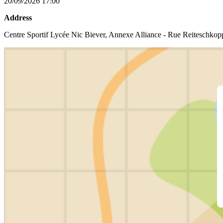
20/09/2026 17:00
Address
Centre Sportif Lycée Nic Biever, Annexe Alliance - Rue Reiteschk