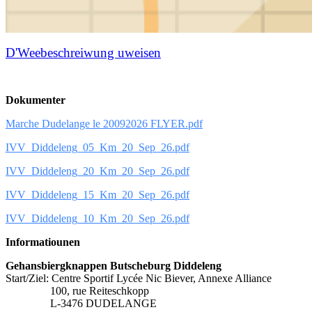
D'Weebeschreiwung uweisen
Dokumenter
Marche Dudelange le 20092026 FLYER.pdf
IVV_Diddeleng_05_Km_20_Sep_26.pdf
IVV_Diddeleng_20_Km_20_Sep_26.pdf
IVV_Diddeleng_15_Km_20_Sep_26.pdf
IVV_Diddeleng_10_Km_20_Sep_26.pdf
Informatiounen
Gehansbiergknappen Butscheburg Diddeleng
Start/Ziel: Centre Sportif Lycée Nic Biever, Annexe Alliance
100, rue Reiteschkopp
L-3476 DUDELANGE