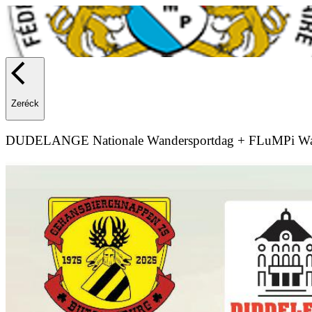
Zeréck
DUDELANGE Nationale Wandersportdag + FLuMPi Wa
Fédération Luxembourgeoise de Marche Populaire
FLMP