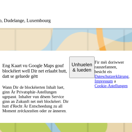
opp, Dudelange, Luxembourg
Fir méi doriwwer
Unhuelen
Eng Kaart vu Google Maps gouf
rauszefannen,
& lueden
blockéiert well Dir net erlaabt hutt,
besicht eis
datt se geluede gëtt
Dateschutzerklärung
,
Impressum
a
Cookie-Astellungen
Wann Dir de blockéierten Inhalt luet,
ginn Är Privatsphär-Astellungen
ugepasst. Inhalter vun dësem Service
ginn an Zukunft net méi blockéiert. Dir
hutt d'Recht Är Entscheedung zu all
Moment zréckzezéien oder ze änneren.